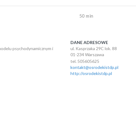
50 min
DANE ADRESOWE
modelu psychodynamicznym i
ul. Kasprzaka 29C lok. 88
01-234 Warszawa
tel. 505605625
kontakt@osrodekistdp.pl
http://osrodekistdp.pl